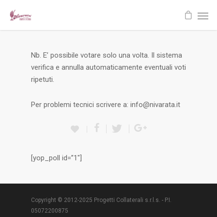
Nb. E’ possibile votare solo una volta. Il sistema
verifica e annulla automaticamente eventuali voti
ripetuti.
Per problemi tecnici scrivere a: info@nivarata.it
[yop_poll id=”1″]
Copyright © 2012-2025 Progetti Collaterali s.r.l.s. - P.I.
05072200875