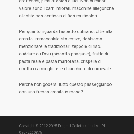
grotteschi, pieni di colori e luci. Non di minor
valore sono i carri infiorati, macchine allegoriche
allestite con centinaia di fiori multicolori.
Per quanto riguarda l’aspetto culinario, oltre alla
granita, immancabile rito estivo, dobbiamo
menzionare le tradizionali: zeppole di riso,
cuddure cu l’ovu (biscotto pasquale), frutta di
pasta reale e pasta martorana, crispelle di
ricotta o acciughe e le chiacchiere di carnevale.
Perché non godersi tutto questo passeggiando
con una fresca granita in mano?
Copyright © 2012-2025 Progetti Collaterali s.r.l.s. - P.I.
05072200875