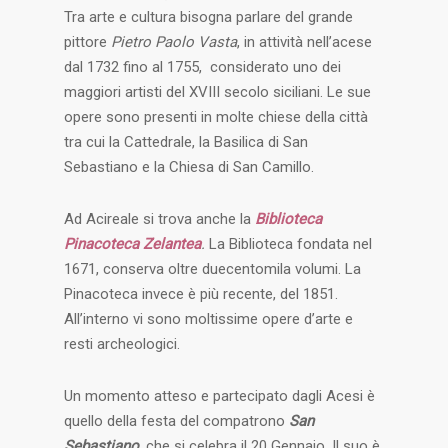
Tra arte e cultura bisogna parlare del grande
pittore
Pietro Paolo Vasta
, in attività nell’acese
dal 1732 fino al 1755, considerato uno dei
maggiori artisti del XVIII secolo siciliani. Le sue
opere sono presenti in molte chiese della città
tra cui la Cattedrale, la Basilica di San
Sebastiano e la Chiesa di San Camillo.
Ad Acireale si trova anche la
Biblioteca
Pinacoteca Zelantea
.
La Biblioteca fondata nel
1671, conserva oltre duecentomila volumi. La
Pinacoteca invece è più recente, del 1851.
All’interno vi sono moltissime opere d’arte e
resti archeologici.
Un momento atteso e partecipato dagli Acesi è
quello della festa del compatrono
San
Sebastiano
, che si celebra il 20 Gennaio. Il suo è