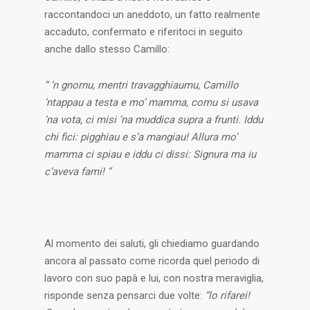
raccontandoci un aneddoto, un fatto realmente
accaduto, confermato e riferitoci in seguito
anche dallo stesso Camillo:
“ ’n gnornu, mentri travagghiaumu, Camillo
‘ntappau a testa e mo’ mamma, comu si usava
‘na vota, ci misi ‘na muddica supra a frunti. Iddu
chi fici: pigghiau e s’a mangiau! Allura mo’
mamma ci spiau e iddu ci dissi: Signura ma iu
c’aveva fami! ”
Al momento dei saluti, gli chiediamo guardando
ancora al passato come ricorda quel periodo di
lavoro con suo papà e lui, con nostra meraviglia,
risponde senza pensarci due volte:
“lo rifarei!