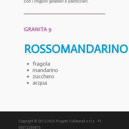
con i migliori gelatieri e pasticcieri.
GRANITA 9
ROSSOMANDARINO
fragola
mandarino
zucchero
acqua
Copyright © 2012-2025 Progetti Collaterali s.r.l.s. - P.I.
05072200875