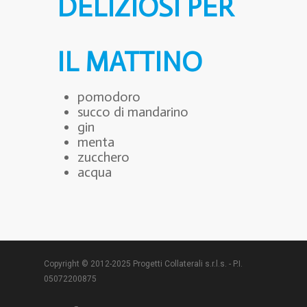
DELIZIOSI PER
IL MATTINO
pomodoro
succo di mandarino
gin
menta
zucchero
acqua
Copyright © 2012-2025 Progetti Collaterali s.r.l.s. - P.I.
05072200875