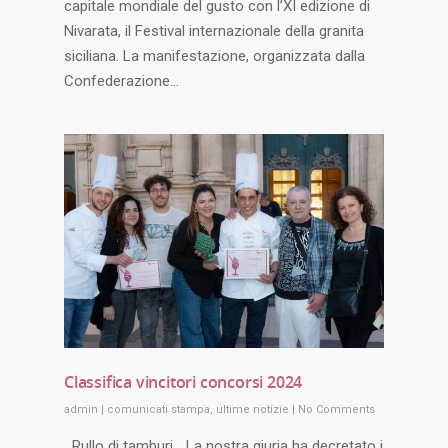
capitale mondiale del gusto con l’XI edizione di
Nivarata, il Festival internazionale della granita
siciliana. La manifestazione, organizzata dalla
Confederazione…
Classifica vincitori concorsi 2024
admin
|
comunicati stampa
,
ultime notizie
|
No Comments
Rullo di tamburi... La nostra giuria ha decretato i