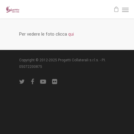
Per vedere le foto clicca
qui
Copyright © 2012-2025 Progetti Collaterali s.r.l.s. - P.I.
05072200875