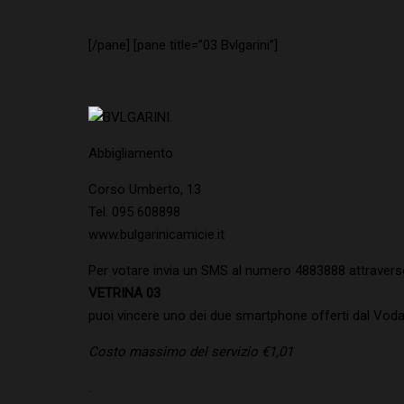
[/pane] [pane title=”03 Bvlgarini”]
.
Abbigliamento
Corso Umberto, 13
Tel. 095 608898
www.bulgarinicamicie.it
Per votare invia un SMS al numero 4883888 attraverso 
VETRINA 03
puoi vincere uno dei due smartphone offerti dal Voda
Costo massimo del servizio €1,01
.