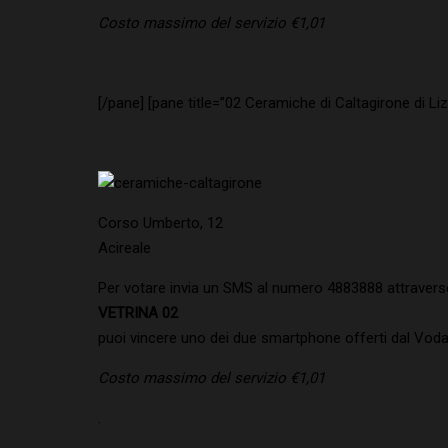
Costo massimo del servizio €1,01
[/pane] [pane title=”02 Ceramiche di Caltagirone di Li
Corso Umberto, 12
Acireale
Per votare invia un SMS al numero 4883888 attraverso 
VETRINA 02
puoi vincere uno dei due smartphone offerti dal Voda
Costo massimo del servizio €1,01
.