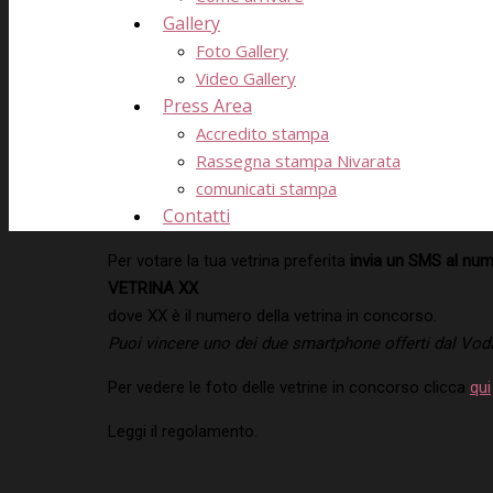
Gallery
Foto Gallery
Video Gallery
Press Area
Accredito stampa
Rassegna stampa Nivarata
comunicati stampa
Contatti
Per votare la tua vetrina preferita
invia un SMS al nu
VETRINA XX
dove XX è il numero della vetrina in concorso.
Puoi vincere uno dei due smartphone offerti dal Voda
Per vedere le foto delle vetrine in concorso clicca
qui
Leggi il regolamento.