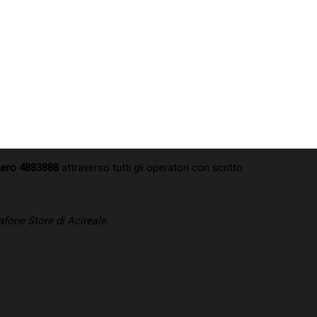
mero 4883888
attraverso tutti gli operatori con scritto
fone Store di Acireale.