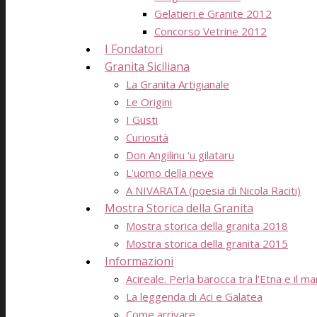
Gelatieri e Granite 2012
Concorso Vetrine 2012
I Fondatori
Granita Siciliana
La Granita Artigianale
Le Origini
I Gusti
Curiosità
Don Angilinu ‘u gilataru
L’uomo della neve
A NIVARATA (poesia di Nicola Raciti)
Mostra Storica della Granita
Mostra storica della granita 2018
Mostra storica della granita 2015
Informazioni
Acireale. Perla barocca tra l’Etna e il ma
La leggenda di Aci e Galatea
Come arrivare