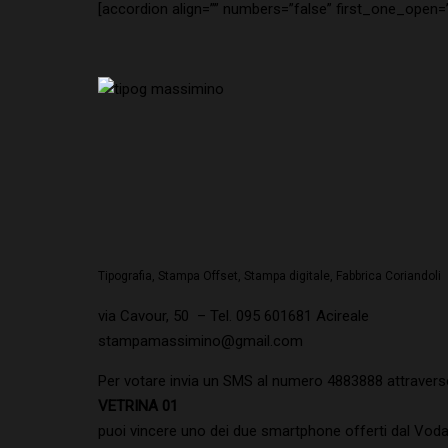
[accordion align=”” numbers=”false” first_one_open=”f
Tipografia, Stampa Offset, Stampa digitale, Fabbrica Coriandoli
via Cavour, 50 – Tel. 095 601681 Acireale
stampamassimino@gmail.com
Per votare invia un SMS al numero 4883888 attraverso 
VETRINA 01
puoi vincere uno dei due smartphone offerti dal Voda