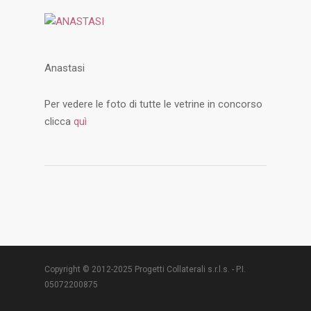
Anastasi
Per vedere le foto di tutte le vetrine in concorso
clicca
quì
Copyright © 2012-2025 Progetti Collaterali s.r.l.s. - P.I.
05072200875