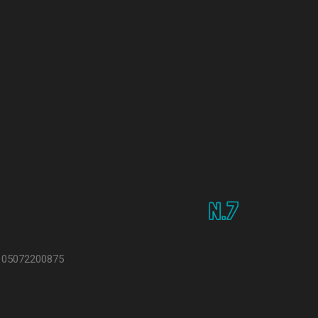
N.7
.I. 05072200875