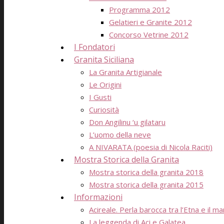
Programma 2012
Gelatieri e Granite 2012
Concorso Vetrine 2012
I Fondatori
Granita Siciliana
La Granita Artigianale
Le Origini
I Gusti
Curiosità
Don Angilinu ‘u gilataru
L’uomo della neve
A NIVARATA (poesia di Nicola Raciti)
Mostra Storica della Granita
Mostra storica della granita 2018
Mostra storica della granita 2015
Informazioni
Acireale. Perla barocca tra l’Etna e il ma
La leggenda di Aci e Galatea