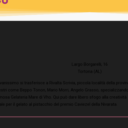
Largo Borgarelli, 16
Tortona (AL)
issimo si trasferisce a Rivalta Scrivia, piccola località della provinc
aestri come Beppo Tonon, Mario Morri, Angelo Grasso, specializzandos
mosa Gelateria Mare di Vho. Qui può dare libero sfogo alla creatività
le per il gelato al pistacchio del premio Caviezel della Nivarata.