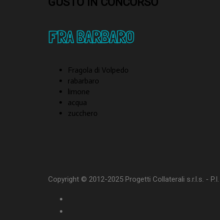
GUSTO IN CONCORSO
FRA BARBARO
Fragola di Volpedo
rabarbaro
limone
acqua
zucchero
Copyright © 2012-2025 Progetti Collaterali s.r.l.s. - P