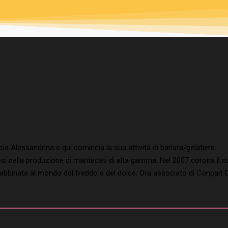
ia Alessandrina e qui comincia la sua attività di barista/gelatiere.
i nella produzione di mantecati di alta gamma. Nel 2007 corona il s
 abbinata al mondo del freddo e del dolce. Ora associato di Conpait G