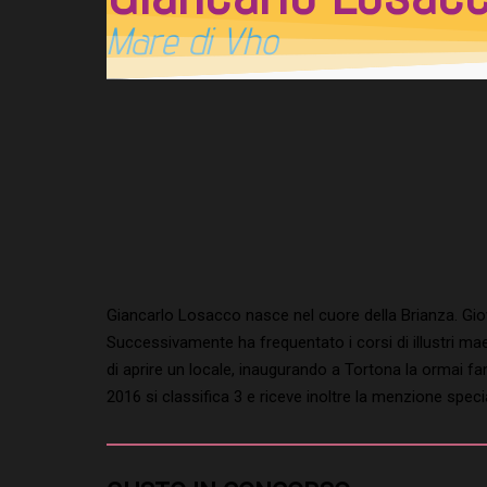
Mare di Vho
Giancarlo Losacco nasce nel cuore della Brianza. Giovan
Successivamente ha frequentato i corsi di illustri m
di aprire un locale, inaugurando a Tortona la ormai fa
2016 si classifica 3 e riceve inoltre la menzione specia