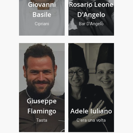
Giovanni
Rosario Leone
Basile
D'Angelo
Cipriani
Bar D'Angelo
Giuseppe
Flamingo
Adele Iuliano
Tasta
C'era una volta