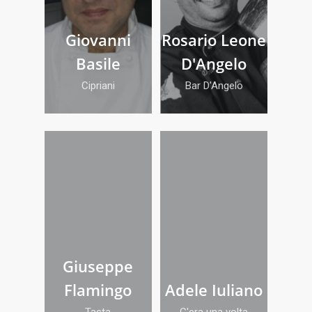
Giovanni
Rosario Leone
Basile
D'Angelo
Cipriani
Bar D'Angelo
Giuseppe
Flamingo
Adele Iuliano
Tasta
C'era una volta