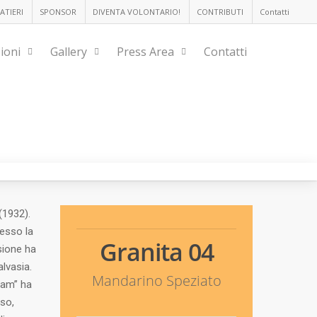
ATIERI
SPONSOR
DIVENTA VOLONTARIO!
CONTRIBUTI
Contatti
ioni
Gallery
Press Area
Contatti
(1932).
esso la
Granita 04
asione ha
lvasia.
Mandarino Speziato
eam” ha
so,