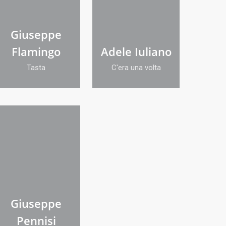
Giuseppe
Flamingo
Adele Iuliano
Tasta
C'era una volta
Giuseppe
Pennisi