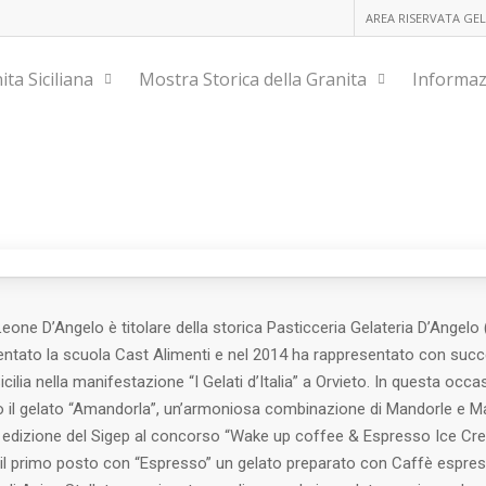
AREA RISERVATA GEL
ita Siciliana
Mostra Storica della Granita
Informaz
Angelo
eone D’Angelo è titolare della storica Pasticceria Gelateria D’Angelo 
ntato la scuola Cast Alimenti e nel 2014 ha rappresentato con succ
icilia nella manifestazione “I Gelati d’Italia” a Orvieto. In questa occ
o il gelato “Amandorla”, un’armoniosa combinazione di Mandorle e Ma
a
edizione del Sigep al concorso “Wake up coffee & Espresso Ice Cr
il primo posto con “Espresso” un gelato preparato con Caffè espres