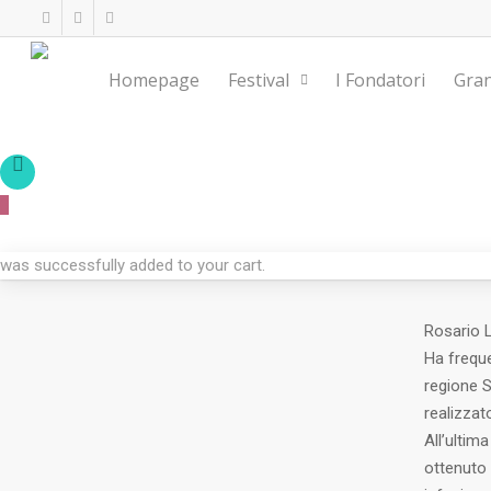
Homepage
Festival
I Fondatori
Gran
Rosario Leone D’
0
BAR D’ANGELO
was successfully added to your cart.
Rosario L
Ha freque
regione S
realizzat
All’ultim
ottenuto 